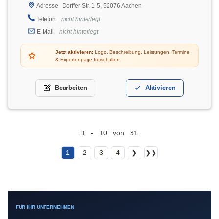
Dorffer Str. 1-5, 52076 Aachen
Adresse
Telefon
nicht hinterlegt
E-Mail
nicht hinterlegt
Jetzt aktivieren:
Logo, Beschreibung, Leistungen, Termine
& Expertenpage freischalten.
Bearbeiten
Aktivieren
1 - 10 von 31
1
2
3
4
❯
❯❯
FÜR IHR UNTERNEHMEN