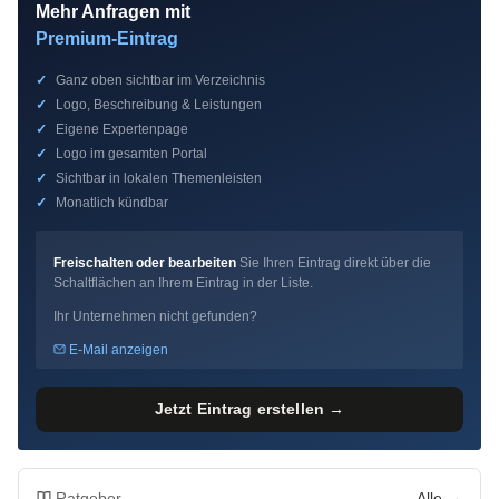
Mehr Anfragen mit
Premium-Eintrag
✓
Ganz oben sichtbar im Verzeichnis
✓
Logo, Beschreibung & Leistungen
✓
Eigene Expertenpage
✓
Logo im gesamten Portal
✓
Sichtbar in lokalen Themenleisten
✓
Monatlich kündbar
Freischalten oder bearbeiten
Sie Ihren Eintrag direkt über die
Schaltflächen an Ihrem Eintrag in der Liste.
Ihr Unternehmen nicht gefunden?
E-Mail anzeigen
Jetzt Eintrag erstellen →
Ratgeber
Alle →