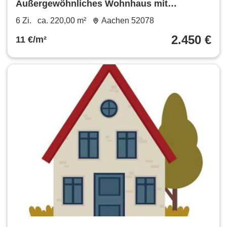
Außergewöhnliches Wohnhaus mit
Geschichte zur Miete
6 Zi.
ca. 220,00 m²
Aachen 52078
2.450 €
11 €/m²