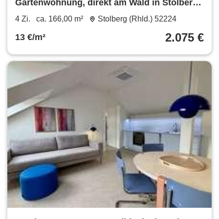
Gartenwohnung, direkt am Wald in Stolberg-
Mausbach
4 Zi.
ca. 166,00 m²
Stolberg (Rhld.) 52224
2.075 €
13 €/m²