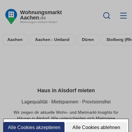
Wohnungsmarkt
Aachen
.de
Wohnungen einfach finden
Aachen
Aachen - Umland
Düren
Stolberg (Rh
Haus in Alsdorf mieten
Lagequalität · Mietspannen · Provisionsfrei
Wir zeigen dir aktuelle Wohn- und Mietmarkt-Insights für
Häuser in Alsdorf: Wie unterscheiden sich Mietpreise
innerhalb der Lage, welche Infrastruktur beeinflusst die
Alle Cookies akzeptieren
Alle Cookies ablehnen
Nachfrage und welche Preisbereiche sind realistisch?