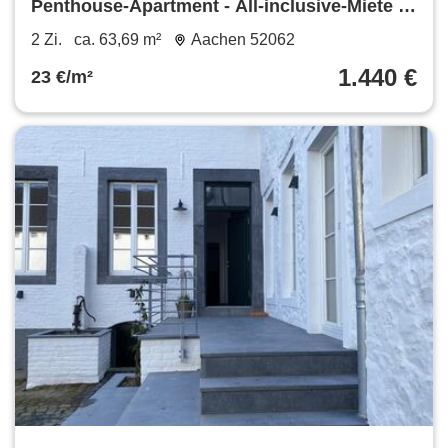
Penthouse-Apartment - All-inclusive-Miete &
vollständige Möblierung - Wohneinheit 37
2 Zi.
ca. 63,69 m²
Aachen 52062
1.440 €
23 €/m²