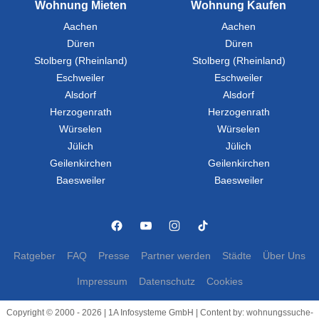
Wohnung Mieten
Wohnung Kaufen
Aachen
Aachen
Düren
Düren
Stolberg (Rheinland)
Stolberg (Rheinland)
Eschweiler
Eschweiler
Alsdorf
Alsdorf
Herzogenrath
Herzogenrath
Würselen
Würselen
Jülich
Jülich
Geilenkirchen
Geilenkirchen
Baesweiler
Baesweiler
Ratgeber
FAQ
Presse
Partner werden
Städte
Über Uns
Impressum
Datenschutz
Cookies
Copyright © 2000 - 2026 | 1A Infosysteme GmbH | Content by: wohnungssuche-