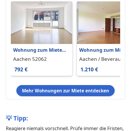
Wohnung zum Mieten
Wohnung zum Miete
in Aachen 792 € 87 m²
in Aachen Beverau
Aachen 52062
Aachen / Beverau
1.210 € 110 m²
52066
792 €
1.210 €
Mehr Wohnungen zur Miete entdecken
💡
Tipp:
Reagiere niemals vorschnell. Prüfe immer die Fristen,