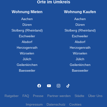
Orte im Umkreis
Wohnung Mieten
Wohnung Kaufen
Aachen
Aachen
Düren
Düren
Stolberg (Rheinland)
Stolberg (Rheinland)
Eschweiler
Eschweiler
Alsdorf
Alsdorf
Herzogenrath
Herzogenrath
Würselen
Würselen
Jülich
Jülich
Geilenkirchen
Geilenkirchen
Baesweiler
Baesweiler
Ratgeber
FAQ
Presse
Partner werden
Städte
Über Uns
Impressum
Datenschutz
Cookies