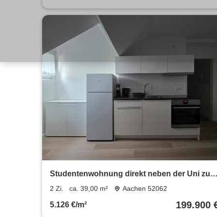
Studentenwohnung direkt neben der Uni zu
verkaufen
2 Zi.
ca. 39,00 m²
Aachen 52062
199.900 
5.126 €/m²