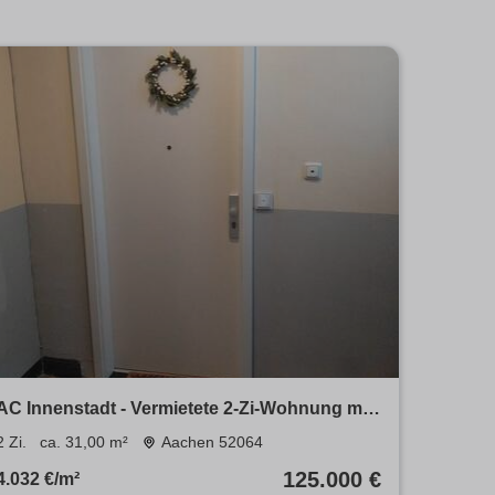
AC Innenstadt - Vermietete 2-Zi-Wohnung mit
großem Außenbereich
2 Zi.
ca. 31,00 m²
Aachen 52064
125.000 €
4.032 €/m²