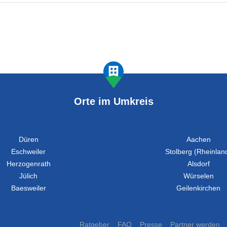
Orte im Umkreis
Düren
Aachen
Eschweiler
Stolberg (Rheinlan
Herzogenrath
Alsdorf
Jülich
Würselen
Baesweiler
Geilenkirchen
Ratgeber
FAQ
Presse
Partner werden