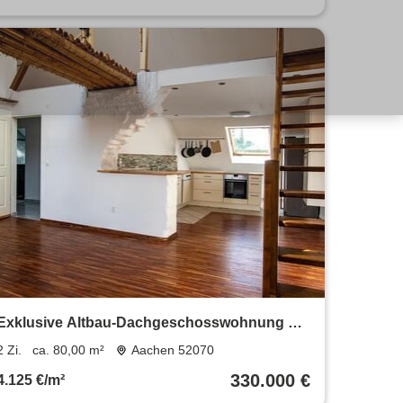
Exklusive Altbau-Dachgeschosswohnung mit
Dachterrasse
2 Zi.
ca. 80,00 m²
Aachen 52070
330.000 €
4.125 €/m²