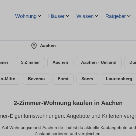
Wohnung
Häuser
Wissen
Ratgeber
Aachen
mmer
5 Zimmer
Aachen
Aachen - Umland
Dü
n-Mitte
Beverau
Forst
Soers
Laurensberg
2-Zimmer-Wohnung kaufen in Aachen
mer-Eigentumswohnungen: Angebote und Kriterien vergl
uf Wohnungsmarkt-Aachen.de findest du aktuelle Kaufangebote und 
Zustand sortieren und vergleichen.