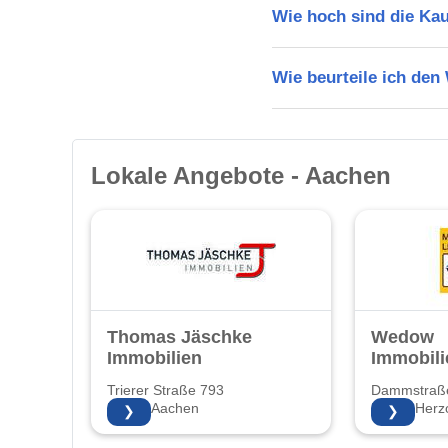
Wie hoch sind die Ka
Wie beurteile ich de
Lokale Angebote - Aachen
Thomas Jäschke
Wedow
Immobilien
Immobili
Trierer Straße 793
Dammstraß
52078 Aachen
52134 Herz
❯
❯