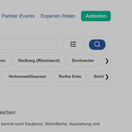
Partner Events
Experten finden
Anbieten
❯
ren
Stolberg (Rheinland)
Eschweiler
Alsdorf
❯
Hohenwaldhausen
Rothe Erde
Schönforst
H
eichen
kannst nach Kaufpreis, Wohnfläche, Ausstattung und