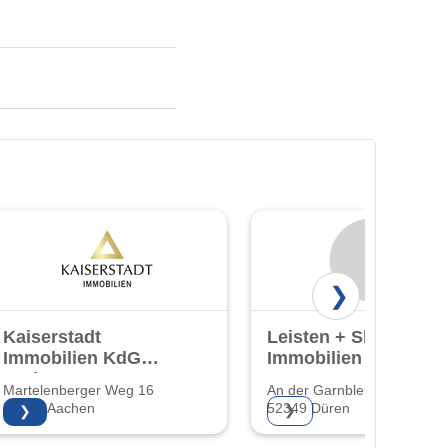
❯
Kaiserstadt
Leisten + Sharif
Immobilien KdG
Immobilien GmbH
GmbH & Co. KG
& Co. KG
Martelenberger Weg 16
An der Garnbleiche 12
52066 Aachen
52349 Düren
❯
❯