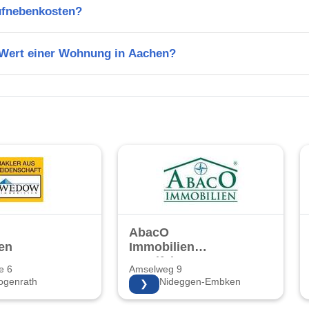
ufnebenkosten?
n Wert einer Wohnung in Aachen?
AbacO
en
Immobilien
Voreifel
e 6
Amselweg 9
ogenrath
52385 Nideggen-Embken
❯