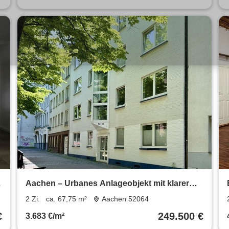
Aachen – Urbanes Anlageobjekt mit klarer
Struktur und Balkon
2 Zi.
ca. 67,75 m²
Aachen 52064
€
249.500 €
3.683 €/m²