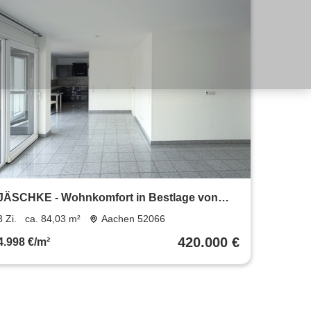
JÄSCHKE - Wohnkomfort in Bestlage von
Burtscheid – hochwertige
3 Zi.
ca. 84,03 m²
Aachen 52066
Eigentumswohnung mit Loggia
420.000 €
4.998 €/m²