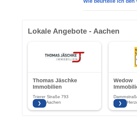
Wie beurteile ich de
Lokale Angebote - Aachen
Thomas Jäschke
Wedow
Immobilien
Immobili
Trierer Straße 793
Dammstraß
52078 Aachen
52134 Herz
❯
❯