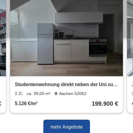
Studentenwohnung direkt neben der Uni zu
verkaufen
2 Zi.
ca. 39,00 m²
Aachen 52062
€
199.900 €
5.126 €/m²
mehr Angebote