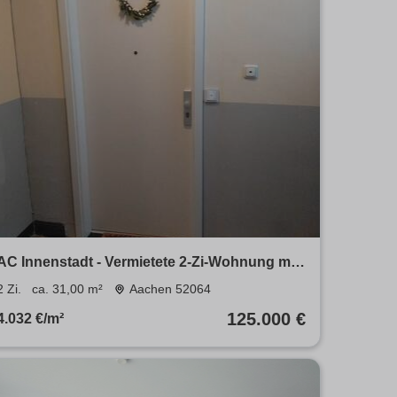
AC Innenstadt - Vermietete 2-Zi-Wohnung mit
großem Außenbereich
2 Zi.
ca. 31,00 m²
Aachen 52064
125.000 €
4.032 €/m²