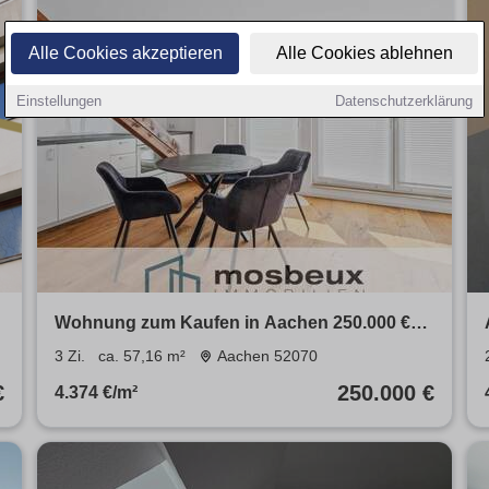
Alle Cookies akzeptieren
Alle Cookies ablehnen
Einstellungen
Datenschutzerklärung
2
Wohnung zum Kaufen in Aachen 250.000 €
57.16 m²
3 Zi.
ca. 57,16 m²
Aachen 52070
€
250.000 €
4.374 €/m²