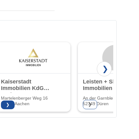
❯
Kaiserstadt
Leisten + Sharif
Immobilien KdG
Immobilien GmbH
GmbH & Co. KG
& Co. KG
Martelenberger Weg 16
An der Garnbleiche 12
52066 Aachen
52349 Düren
❯
❯