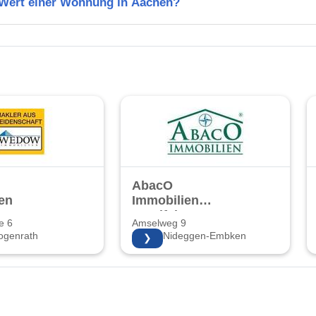
n Wert einer Wohnung in Aachen?
AbacO
en
Immobilien
Voreifel
e 6
Amselweg 9
ogenrath
52385 Nideggen-Embken
❯