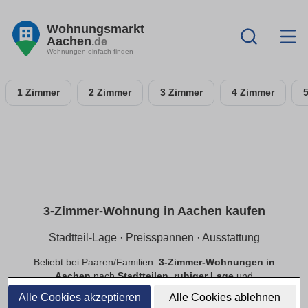
Wohnungsmarkt
Aachen
.de
Wohnungen einfach finden
1 Zimmer
2 Zimmer
3 Zimmer
4 Zimmer
3-Zimmer-Wohnung in Aachen kaufen
Stadtteil-Lage · Preisspannen · Ausstattung
Beliebt bei Paaren/Familien:
3-Zimmer-Wohnungen in
Aachen
nach
Stadtteilen
,
ruhiger Lage
und
Preisspannen
. Filtere
Balkon
,
Tiefgarage
,
Aufzug
,
Alle Cookies akzeptieren
Alle Cookies ablehnen
provisionsfrei
.