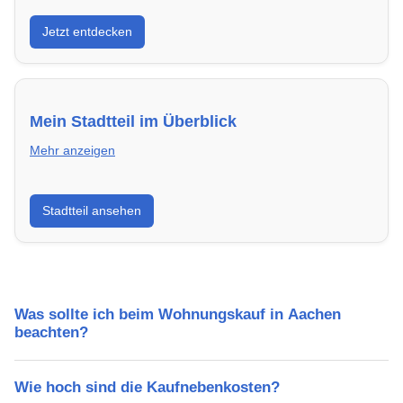
Entdecke Neubauprojekte in Aachen – modern,
Jetzt entdecken
energieeffizient und sofort bezugsfertig.
Mein Stadtteil im Überblick
Mehr anzeigen
Erfahre mehr über deinen Stadtteil in Aachen:
Stadtteil ansehen
Lebensqualität, Verkehrsanbindung, Schulen,
Freizeitmöglichkeiten und Mietpreise.
Was sollte ich beim Wohnungskauf in Aachen
beachten?
Wie hoch sind die Kaufnebenkosten?