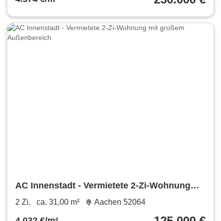
AC Innenstadt - Vermietete 2-Zi-Wohnung
mit großem Außenbereich
2 Zi.
ca. 31,00 m²
Aachen 52064
125.000 €
4.032 €/m²