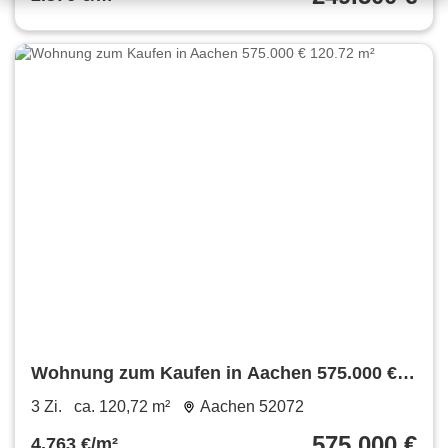
Wohnung zum Kaufen in Aachen 575.000 €
120.72 m²
3 Zi.
ca. 120,72 m²
Aachen 52072
575.000 €
4.763 €/m²