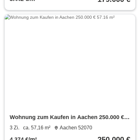
Wohnung zum Kaufen in Aachen 250.000 €
57.16 m²
3 Zi.
ca. 57,16 m²
Aachen 52070
250.000 €
4.374 €/m²