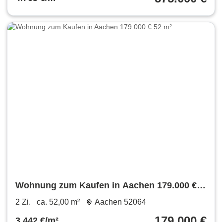
Wohnung zum Kaufen in Aachen 179.000 €
52 m²
2 Zi.
ca. 52,00 m²
Aachen 52064
179.000 €
3.442 €/m²