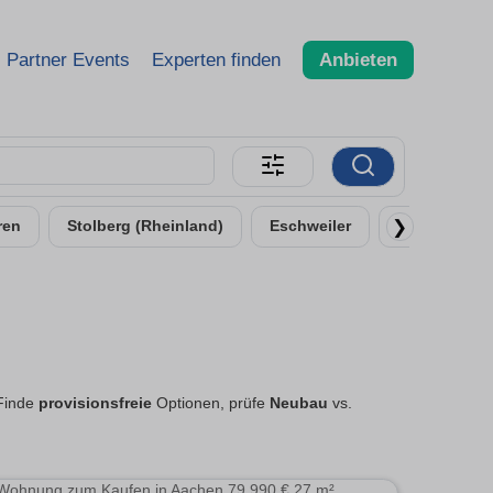
Partner Events
Experten finden
Anbieten
❯
ren
Stolberg (Rheinland)
Eschweiler
Alsdorf
 Finde
provisionsfreie
Optionen, prüfe
Neubau
vs.