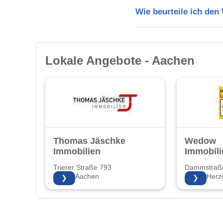
Wie beurteile ich de
Lokale Angebote - Aachen
Thomas Jäschke
Wedow
Immobilien
Immobili
Trierer Straße 793
Dammstraß
52078 Aachen
52134 Herz
❯
❯