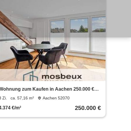
Wohnung zum Kaufen in Aachen 250.000 €
57.16 m²
3 Zi.
ca. 57,16 m²
Aachen 52070
250.000 €
4.374 €/m²