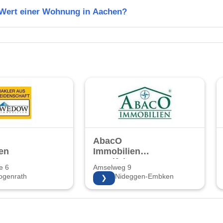
n Wert einer Wohnung in Aachen?
AbacO
en
Immobilien
Voreifel
e 6
Amselweg 9
ogenrath
52385 Nideggen-Embken
❯