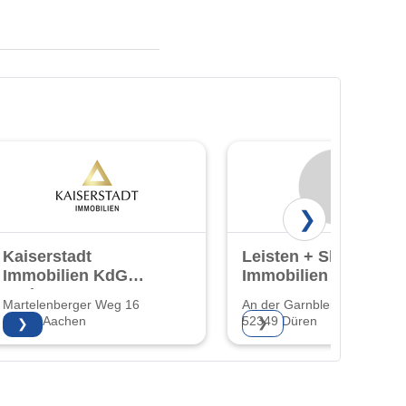
❯
Kaiserstadt
Leisten + Sharif
Immobilien KdG
Immobilien GmbH
GmbH & Co. KG
& Co. KG
Martelenberger Weg 16
An der Garnbleiche 12
52066 Aachen
52349 Düren
❯
❯