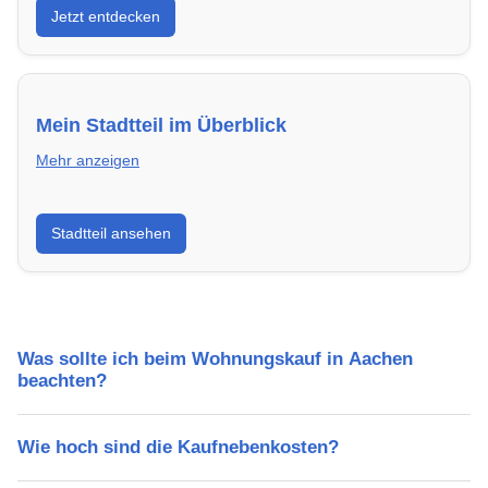
Jetzt entdecken
energieeffizient und sofort bezugsfertig.
Mein Stadtteil im Überblick
Mehr anzeigen
Erfahre mehr über deinen Stadtteil in Aachen:
Stadtteil ansehen
Lebensqualität, Verkehrsanbindung, Schulen,
Freizeitmöglichkeiten und Mietpreise.
Was sollte ich beim Wohnungskauf in Aachen
beachten?
Wie hoch sind die Kaufnebenkosten?