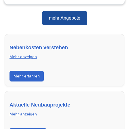
mehr Angebote
Nebenkosten verstehen
Mehr anzeigen
Erfahre, welche Nebenkosten rechtmäßig sind und
Mehr erfahren
wie du deine monatliche Belastung optimieren
kannst.
Aktuelle Neubauprojekte
Mehr anzeigen
Entdecke Neubauprojekte in Aachen – modern,