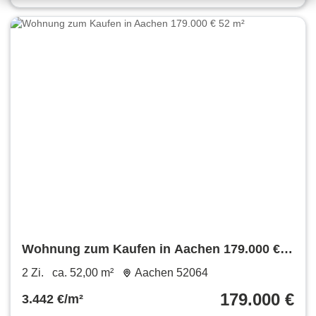
Wohnung zum Kaufen in Aachen 179.000 €
52 m²
2 Zi.
ca. 52,00 m²
Aachen 52064
179.000 €
3.442 €/m²