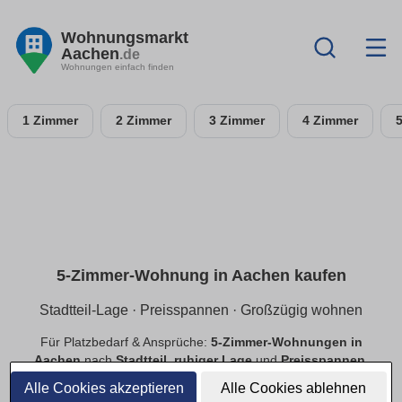
Wohnungsmarkt
Aachen
.de
Wohnungen einfach finden
1 Zimmer
2 Zimmer
3 Zimmer
4 Zimmer
5-Zimmer-Wohnung in Aachen kaufen
Stadtteil-Lage · Preisspannen · Großzügig wohnen
Für Platzbedarf & Ansprüche:
5-Zimmer-Wohnungen in
Aachen
nach
Stadtteil
,
ruhiger Lage
und
Preisspannen
.
Finde
provisionsfreie
Angebote mit passender Ausstattung.
Alle Cookies akzeptieren
Alle Cookies ablehnen