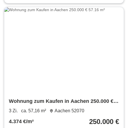
Wohnung zum Kaufen in Aachen 250.000 €
57.16 m²
3 Zi.
ca. 57,16 m²
Aachen 52070
250.000 €
4.374 €/m²