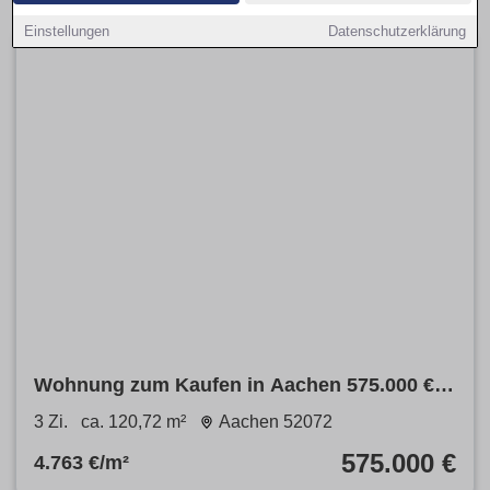
Einstellungen
Datenschutzerklärung
Wohnung zum Kaufen in Aachen 575.000 €
120.72 m²
3 Zi.
ca. 120,72 m²
Aachen 52072
575.000 €
4.763 €/m²