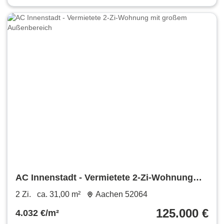
AC Innenstadt - Vermietete 2-Zi-Wohnung
mit großem Außenbereich
2 Zi.
ca. 31,00 m²
Aachen 52064
125.000 €
4.032 €/m²