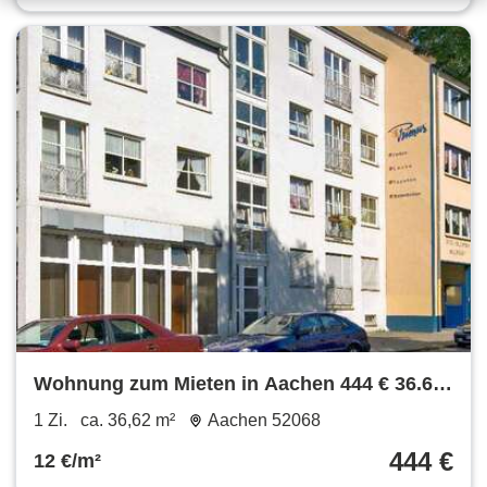
Wohnung zum Mieten in Aachen 444 € 36.62
m²
1 Zi.
ca. 36,62 m²
Aachen 52068
444 €
12 €/m²