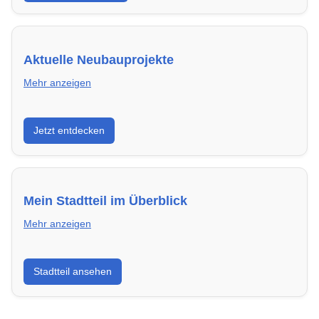
Aktuelle Neubauprojekte
Mehr anzeigen
Entdecke Neubauprojekte in Aachen – modern,
Jetzt entdecken
energieeffizient und sofort bezugsfertig.
Mein Stadtteil im Überblick
Mehr anzeigen
Erfahre mehr über deinen Stadtteil in Aachen:
Stadtteil ansehen
Lebensqualität, Verkehrsanbindung, Schulen,
Freizeitmöglichkeiten und Mietpreise.