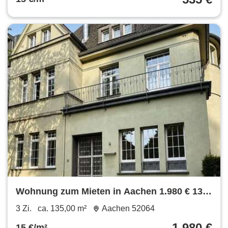
Wohnung zum Mieten in Aachen 1.980 € 135
m²
3 Zi.
ca. 135,00 m²
Aachen 52064
1.980 €
15 €/m²