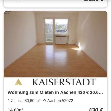
Wohnung zum Mieten in Aachen 430 € 30.6
m²
1 Zi.
ca. 30,60 m²
Aachen 52072
430 €
14 €/m²