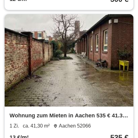
Wohnung zum Mieten in Aachen 535 € 41.3
m²
1 Zi.
ca. 41,30 m²
Aachen 52066
535 €
13 €/m²