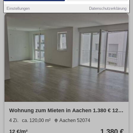
Einstellungen
Datenschutzerklärung
Wohnung zum Mieten in Aachen 1.380 € 120
m²
4 Zi.
ca. 120,00 m²
Aachen 52074
1.380 €
12 €/m²