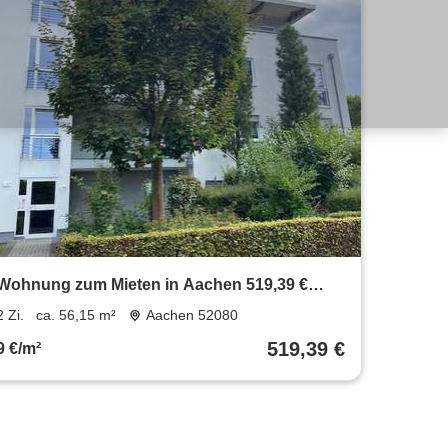
Wohnung zum Mieten in Aachen 519,39 €
56.15 m²
2 Zi.
ca. 56,15 m²
Aachen 52080
519,39 €
9 €/m²