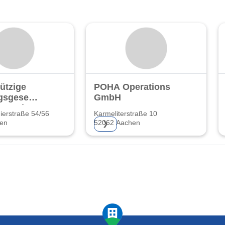
ützige
POHA Operations
sgesell-
GmbH
ür Aachen
ierstraße 54/56
Karmeliterstraße 10
en
52062 Aachen
❯