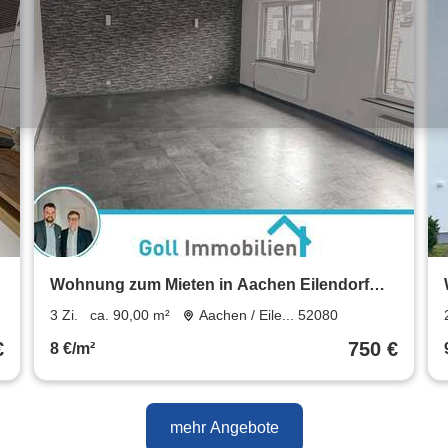
Wohnung zum Mieten in Aachen Eilendorf
750 € 90 m²
3 Zi.
ca. 90,00 m²
Aachen / Eile... 52080
€
750 €
8 €/m²
mehr Angebote