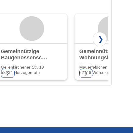
❯
Gemeinnützige
Gemeinnützige
Baugenossenschaft
Wohnungsbaugesells
eG Herzogenrath
für die
Geilenkirchener Str. 19
Mauerfeldchen 72
StädteRegion
52134 Herzogenrath
52146 Würselen
❯
❯
Aachen GmbH