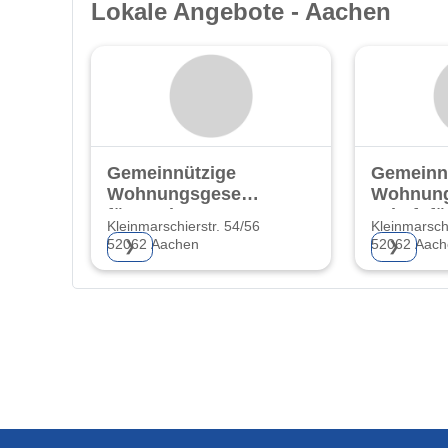
Lokale Angebote - Aachen
Gemeinnützige
Gemeinn
Wohnungsgesellschaft
Wohnung
für Aachen AG
schaft f
Kleinmarschierstr. 54/56
Kleinmarsch
AG
52062 Aachen
52062 Aach
❯
❯