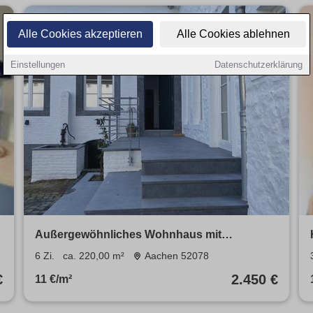
Alle Cookies akzeptieren
Alle Cookies ablehnen
Einstellungen
Datenschutzerklärung
Außergewöhnliches Wohnhaus mit
Geschichte zur Miete
6 Zi.
ca. 220,00 m²
Aachen 52078
€
2.450 €
11 €/m²