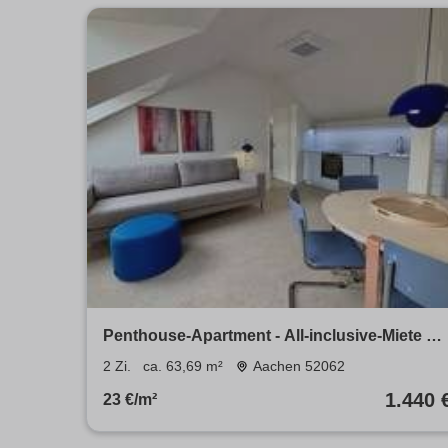
Penthouse-Apartment - All-inclusive-Miete &
vollständige Möblierung - Wohneinheit 37
2 Zi.
ca. 63,69 m²
Aachen 52062
1.440 
23 €/m²