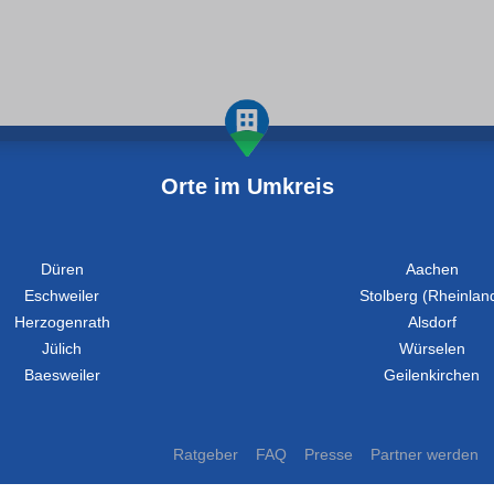
Orte im Umkreis
Düren
Aachen
Eschweiler
Stolberg (Rheinlan
Herzogenrath
Alsdorf
Jülich
Würselen
Baesweiler
Geilenkirchen
Ratgeber
FAQ
Presse
Partner werden