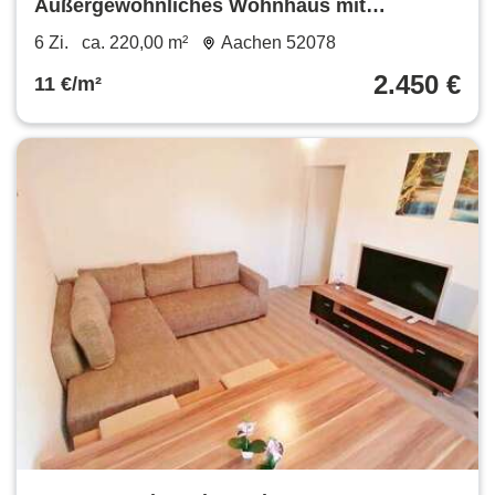
Außergewöhnliches Wohnhaus mit
Geschichte zur Miete
6 Zi.
ca. 220,00 m²
Aachen 52078
2.450 €
11 €/m²