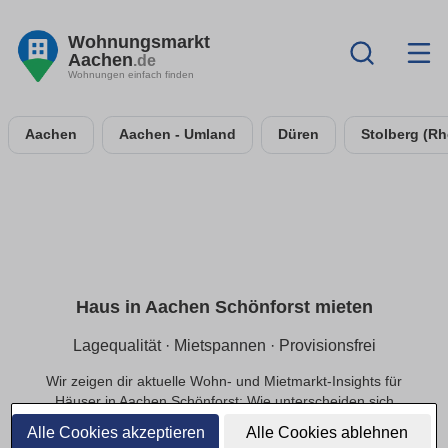
Wohnungsmarkt
Aachen
.de
Wohnungen einfach finden
Aachen
Aachen - Umland
Düren
Stolberg (Rh
Haus in Aachen Schönforst mieten
Lagequalität · Mietspannen · Provisionsfrei
Wir zeigen dir aktuelle Wohn- und Mietmarkt-Insights für
Häuser in Aachen Schönforst: Wie unterscheiden sich
Mietpreise innerhalb der Lage, welche Infrastruktur
Alle Cookies akzeptieren
Alle Cookies ablehnen
beeinflusst die Nachfrage und welche Preisbereiche sind