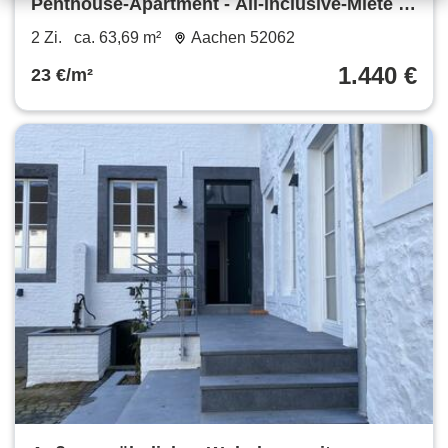
Penthouse-Apartment - All-inclusive-Miete &
vollständige Möblierung - Wohneinheit 37
2 Zi.
ca. 63,69 m²
Aachen 52062
1.440 €
23 €/m²