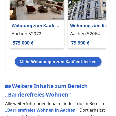
Wohnung zum Kaufen
Wohnung zum Kaufe
in Aachen 575.000 €
in Aachen 79.990 € 27
Aachen 52072
Aachen 52064
120.72 m²
m²
575.000 €
79.990 €
Mehr Wohnungen zum Kauf entdecken
🏡
Weitere Inhalte zum Bereich
„Barrierefreies Wohnen“
Alle weiterführenden Inhalte findest du im Bereich
„Barrierefreies Wohnen in Aachen“
. Dort erhältst