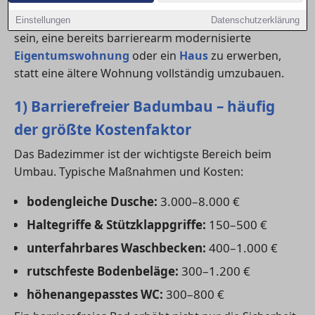
Je nach Zustand der Immobilie kann es auch sinnvoll
Einstellungen
Datenschutzerklärung
sein, eine bereits barrierearm modernisierte
Eigentumswohnung
oder ein
Haus
zu erwerben,
statt eine ältere Wohnung vollständig umzubauen.
1) Barrierefreier Badumbau – häufig
der größte Kostenfaktor
Das Badezimmer ist der wichtigste Bereich beim
Umbau. Typische Maßnahmen und Kosten:
bodengleiche Dusche:
3.000–8.000 €
Haltegriffe & Stützklappgriffe:
150–500 €
unterfahrbares Waschbecken:
400–1.000 €
rutschfeste Bodenbeläge:
300–1.200 €
höhenangepasstes WC:
300–800 €