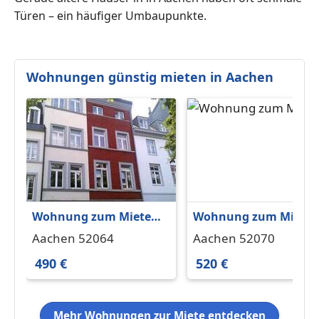
Türen – ein häufiger Umbaupunkte.
Wohnungen günstig mieten in Aachen
Wohnung zum Mieten
Wohnung zum Miete
in Aachen 490 € 35.5 m²
in Aachen 520 € 41 m²
Aachen 52064
Aachen 52070
490 €
520 €
Mehr Wohnungen zur Miete entdecken