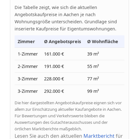
Die Tabelle zeigt, wie sich die aktuellen
Angebotskaufpreise in Aachen je nach
Wohnungsgröße unterscheiden. Grundlage sind
inserierte Kaufpreise für Eigentumswohnungen.
Zimmer
Ø Angebotspreis
Ø Wohnfläche
Ø Prei
1-Zimmer
161.000 €
39 m²
4.060 
2-Zimmer
191.000 €
55 m²
3.460 
3-Zimmer
228.000 €
77 m²
2.980 
3-Zimmer
292.000 €
99 m²
2.950 
Die hier dargestellten Angebotskaufpreise eignen sich vor
allem zur Einschätzung aktueller Kaufangebote in Aachen.
Für Bewertungen und Verkehrswerte bleiben die
Auswertungen des Gutachterausschusses und der
örtlichen Marktberichte maßgeblich.
Lesen Sie auch den aktuellen
Marktbericht
für