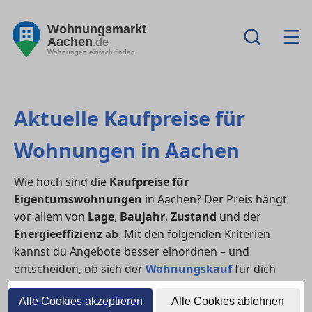
Wohnungsmarkt
Aachen
.de
Wohnungen einfach finden
Aktuelle Kaufpreise für
Wohnungen in Aachen
Wie hoch sind die
Kaufpreise für
Eigentumswohnungen
in Aachen? Der Preis hängt
vor allem von
Lage
,
Baujahr
,
Zustand
und der
Energieeffizienz
ab. Mit den folgenden Kriterien
kannst du Angebote besser einordnen – und
entscheiden, ob sich der
Wohnungskauf
für dich
lohnt (oder ob
Mieten
aktuell sinnvoller ist).
Alle Cookies akzeptieren
Alle Cookies ablehnen