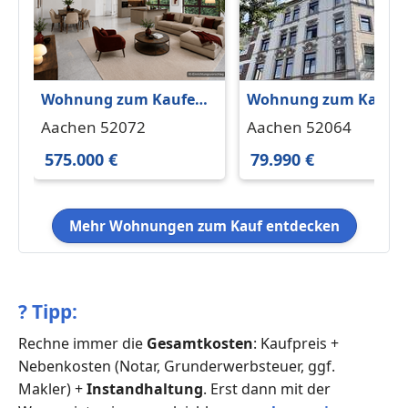
Wohnung zum Kaufen
Wohnung zum Kaufe
in Aachen 575.000 €
in Aachen 79.990 € 27
Aachen 52072
Aachen 52064
120.72 m²
m²
575.000 €
79.990 €
Mehr Wohnungen zum Kauf entdecken
?
Tipp:
Rechne immer die
Gesamtkosten
: Kaufpreis +
Nebenkosten (Notar, Grunderwerbsteuer, ggf.
Makler) +
Instandhaltung
. Erst dann mit der