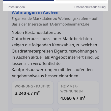
Aktuelle Angebotskaufpreise für
Einstellungen
Datenschutzerklärung
Wohnungen in Aachen
Ergänzende Marktdaten zu Wohnungskäufen – auf
Basis der Inserate auf 1A-Immobilienmarkt.de
Neben Bestandsdaten aus
Gutachterausschuss- oder Marktberichten
zeigen die folgenden Kennzahlen, zu welchen
Quadratmeterpreisen Eigentumswohnungen
in Aachen aktuell als Angebot inseriert sind. So
lassen sich veröffentlichte
Kaufpreisauswertungen mit den laufenden
Angebotsniveaus besser einordnen.
WOHNUNG – KAUF (Ø)
1-ZIMMER-
WOHNUNGEN
3.240 € / m²
4.060 € / m²