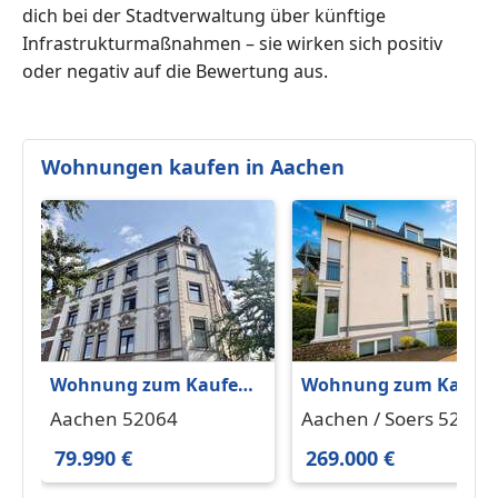
dich bei der Stadtverwaltung über künftige
Infrastrukturmaßnahmen – sie wirken sich positiv
oder negativ auf die Bewertung aus.
Wohnungen kaufen in Aachen
Wohnung zum Kaufen
Wohnung zum Kaufe
in Aachen 79.990 € 27
in Aachen Soers 269.0
Aachen 52064
Aachen / Soers 52070
m²
€ 67 m²
79.990 €
269.000 €