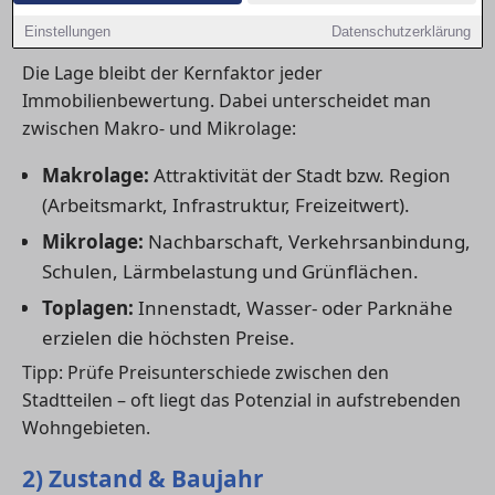
1) Lage: der wichtigste Preisfaktor
Einstellungen
Datenschutzerklärung
Die Lage bleibt der Kernfaktor jeder
Immobilienbewertung. Dabei unterscheidet man
zwischen Makro- und Mikrolage:
Makrolage:
Attraktivität der Stadt bzw. Region
(Arbeitsmarkt, Infrastruktur, Freizeitwert).
Mikrolage:
Nachbarschaft, Verkehrsanbindung,
Schulen, Lärmbelastung und Grünflächen.
Toplagen:
Innenstadt, Wasser- oder Parknähe
erzielen die höchsten Preise.
Tipp: Prüfe Preisunterschiede zwischen den
Stadtteilen – oft liegt das Potenzial in aufstrebenden
Wohngebieten.
2) Zustand & Baujahr