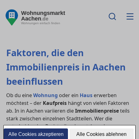
Wohnungsmarkt
Aachen
.de
Wohnungen einfach finden
Faktoren, die den
Immobilienpreis in Aachen
beeinflussen
Ob du eine
Wohnung
oder ein
Haus
erwerben
möchtest – der
Kaufpreis
hängt von vielen Faktoren
ab. In in Aachen variieren die
Immobilienpreise
teils
stark zwischen einzelnen Stadtteilen. Wer die
entscheidenden Preistreiber kennt, kann besser
verhandeln und den Markt realistisch einschätzen.
Alle Cookies akzeptieren
Alle Cookies ablehnen