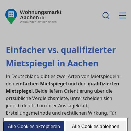
Wohnungsmarkt
Aachen
.de
Wohnungen einfach finden
Einfacher vs. qualifizierter
Mietspiegel in Aachen
In Deutschland gibt es zwei Arten von Mietspiegeln:
den
einfachen Mietspiegel
und den
qualifizierten
Mietspiegel
. Beide liefern Orientierung über die
ortsübliche Vergleichsmiete, unterscheiden sich
jedoch deutlich in ihrer Aussagekraft,
Erstellungsmethode und rechtlichen Wirkung. Für
Mieter:innen und Vermieter:innen in in Aachen ist es
Alle Cookies akzeptieren
Alle Cookies ablehnen
wichtig, diese Unterschiede zu kennen.