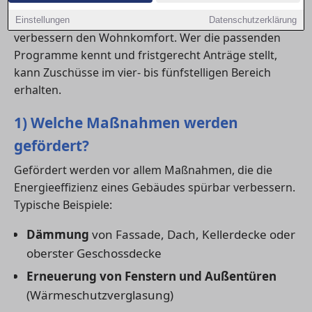
Gut geplante Maßnahmen senken langfristig
Heizkosten, steigern den Immobilienwert und
Einstellungen
Datenschutzerklärung
verbessern den Wohnkomfort. Wer die passenden
Programme kennt und fristgerecht Anträge stellt,
kann Zuschüsse im vier- bis fünfstelligen Bereich
erhalten.
1) Welche Maßnahmen werden
gefördert?
Gefördert werden vor allem Maßnahmen, die die
Energieeffizienz eines Gebäudes spürbar verbessern.
Typische Beispiele:
Dämmung
von Fassade, Dach, Kellerdecke oder
oberster Geschossdecke
Erneuerung von Fenstern und Außentüren
(Wärmeschutzverglasung)