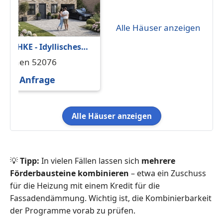
Alle Häuser anzeigen
JÄSCHKE - Idyllisches
Grundstück in zweiter
Aachen 52076
Reihe in Aachen-Brand
Auf Anfrage
mit unverbaubarem
Blick ins Grüne
Alle Häuser anzeigen
💡
Tipp:
In vielen Fällen lassen sich
mehrere
Förderbausteine kombinieren
– etwa ein Zuschuss
für die Heizung mit einem Kredit für die
Fassadendämmung. Wichtig ist, die Kombinierbarkeit
der Programme vorab zu prüfen.