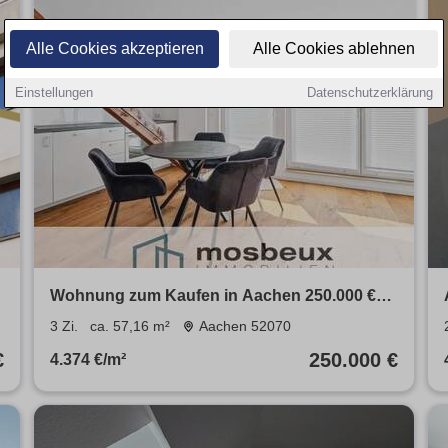
Alle Cookies akzeptieren
Alle Cookies ablehnen
Einstellungen
Datenschutzerklärung
2
Wohnung zum Kaufen in Aachen 250.000 €
57.16 m²
3 Zi.
ca. 57,16 m²
Aachen 52070
€
250.000 €
4.374 €/m²