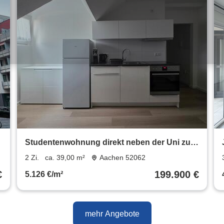
Studentenwohnung direkt neben der Uni zu
verkaufen
2 Zi.
ca. 39,00 m²
Aachen 52062
€
199.900 €
5.126 €/m²
mehr Angebote