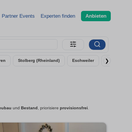
Partner Events
Experten finden
Anbieten
❯
ren
Stolberg (Rheinland)
Eschweiler
Alsdorf
eubau
und
Bestand
, priorisiere
provisionsfrei
.