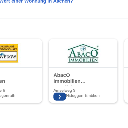
n Wert einer Wohnung in Aachen?
AbacO
en
Immobilien
Voreifel
e 6
Amselweg 9
ogenrath
52385 Nideggen-Embken
❯