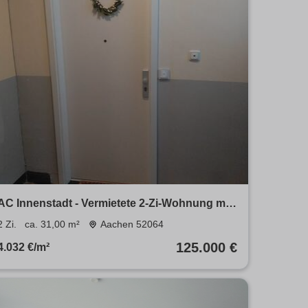
AC Innenstadt - Vermietete 2-Zi-Wohnung mit
großem Außenbereich
2 Zi.
ca. 31,00 m²
Aachen 52064
125.000 €
4.032 €/m²