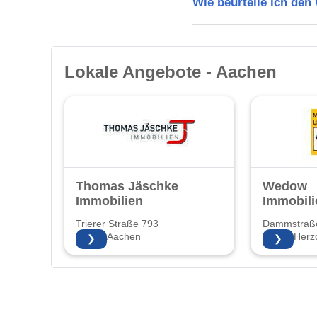
Wie beurteile ich de
Lokale Angebote - Aachen
Thomas Jäschke
Wedow
Immobilien
Immobili
Trierer Straße 793
Dammstraß
52078 Aachen
52134 Herz
❯
❯