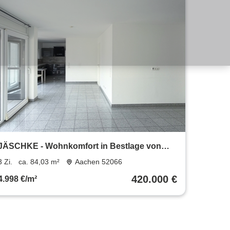
JÄSCHKE - Wohnkomfort in Bestlage von
Burtscheid – hochwertige
3 Zi.
ca. 84,03 m²
Aachen 52066
Eigentumswohnung mit Loggia
420.000 €
4.998 €/m²