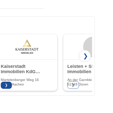
❯
Kaiserstadt
Leisten + Sharif
Immobilien KdG
Immobilien GmbH
GmbH & Co. KG
& Co. KG
Martelenberger Weg 16
An der Garnbleiche 12
52066 Aachen
52349 Düren
❯
❯