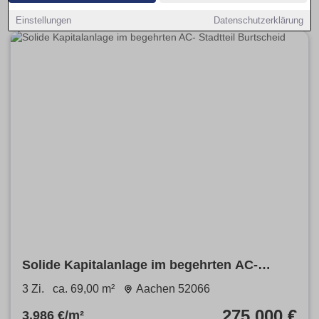
Einstellungen
Datenschutzerklärung
Solide Kapitalanlage im begehrten AC-
Stadtteil Burtscheid
3 Zi.
ca. 69,00 m²
Aachen 52066
275.000 €
3.986 €/m²