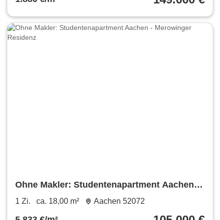
Ohne Makler: Studentenapartment Aachen -
Merowinger Residenz
1 Zi.
ca. 18,00 m²
Aachen 52072
105.000 €
5.833 €/m²