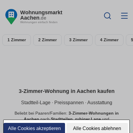
Wohnungsmarkt
Aachen
.de
Wohnungen einfach finden
1 Zimmer
2 Zimmer
3 Zimmer
4 Zimmer
3-Zimmer-Wohnung in Aachen kaufen
Stadtteil-Lage · Preisspannen · Ausstattung
Beliebt bei Paaren/Familien:
3-Zimmer-Wohnungen in
Aachen
nach
Stadtteilen
,
ruhiger Lage
und
Preisspannen
. Filtere
Balkon
,
Tiefgarage
,
Aufzug
,
Alle Cookies akzeptieren
Alle Cookies ablehnen
provisionsfrei
.