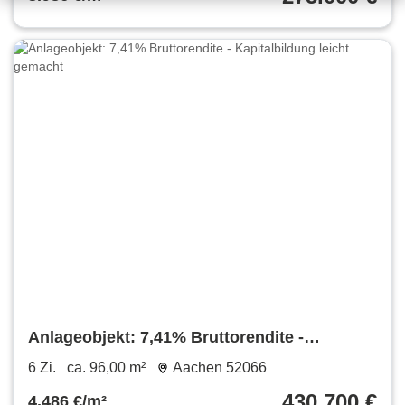
Anlageobjekt: 7,41% Bruttorendite -
Kapitalbildung leicht gemacht
6 Zi.
ca. 96,00 m²
Aachen 52066
430.700 €
4.486 €/m²