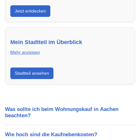
Entdecke Neubauprojekte in Aachen – modern,
Jetzt entdecken
energieeffizient und sofort bezugsfertig.
Mein Stadtteil im Überblick
Mehr anzeigen
Erfahre mehr über deinen Stadtteil in Aachen:
Stadtteil ansehen
Lebensqualität, Verkehrsanbindung, Schulen,
Freizeitmöglichkeiten und Mietpreise.
Was sollte ich beim Wohnungskauf in Aachen
beachten?
Wie hoch sind die Kaufnebenkosten?