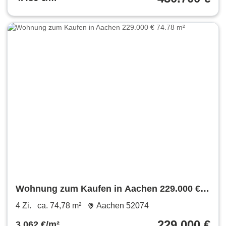
Wohnung zum Kaufen in Aachen 229.000 €
74.78 m²
4 Zi.
ca. 74,78 m²
Aachen 52074
229.000 €
3.062 €/m²