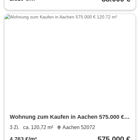
Wohnung zum Kaufen in Aachen 575.000 €
120.72 m²
3 Zi.
ca. 120,72 m²
Aachen 52072
575.000 €
4.763 €/m²