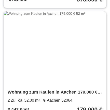
Wohnung zum Kaufen in Aachen 179.000 €
52 m²
2 Zi.
ca. 52,00 m²
Aachen 52064
179.000 €
3.442 €/m²