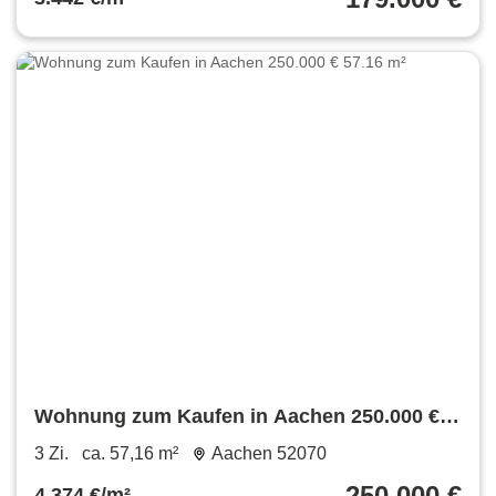
Wohnung zum Kaufen in Aachen 250.000 €
57.16 m²
3 Zi.
ca. 57,16 m²
Aachen 52070
250.000 €
4.374 €/m²