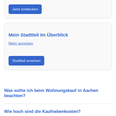
Entdecke Neubauprojekte in Aachen – modern,
Jetzt entdecken
energieeffizient und sofort bezugsfertig.
Mein Stadtteil im Überblick
Mehr anzeigen
Erfahre mehr über deinen Stadtteil in Aachen:
Stadtteil ansehen
Lebensqualität, Verkehrsanbindung, Schulen,
Freizeitmöglichkeiten und Mietpreise.
Was sollte ich beim Wohnungskauf in Aachen
beachten?
Wie hoch sind die Kaufnebenkosten?