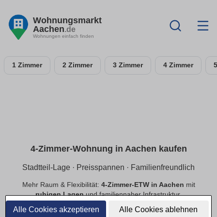
Wohnungsmarkt
Aachen
.de
Wohnungen einfach finden
1 Zimmer
2 Zimmer
3 Zimmer
4 Zimmer
4-Zimmer-Wohnung in Aachen kaufen
Stadtteil-Lage · Preisspannen · Familienfreundlich
Mehr Raum & Flexibilität:
4-Zimmer-ETW in Aachen
mit
ruhigen Lagen
und familiennaher Infrastruktur.
Preisspannen
,
provisionsfrei
,
Neubau/Bestand
im
Alle Cookies akzeptieren
Alle Cookies ablehnen
Vergleich.