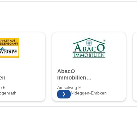
AbacO
en
Immobilien
Voreifel
e 6
Amselweg 9
ogenrath
52385 Nideggen-Embken
❯