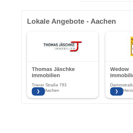
Lokale Angebote - Aachen
Thomas Jäschke
Wedow
Immobilien
Immobili
Trierer Straße 793
Dammstraß
52078 Aachen
52134 Herz
❯
❯