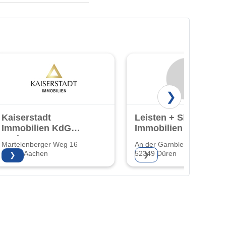
❯
Kaiserstadt
Leisten + Sharif
Immobilien KdG
Immobilien GmbH
GmbH & Co. KG
& Co. KG
Martelenberger Weg 16
An der Garnbleiche 12
52066 Aachen
52349 Düren
❯
❯