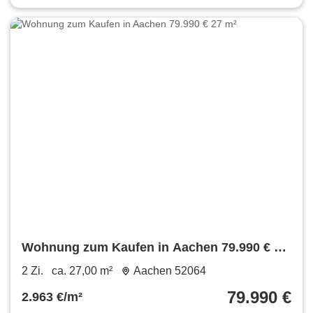
Wohnung zum Kaufen in Aachen 79.990 € 27
m²
2 Zi.
ca. 27,00 m²
Aachen 52064
79.990 €
2.963 €/m²