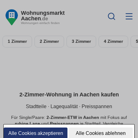
Wohnungsmarkt
Aachen
.de
Wohnungen einfach finden
1 Zimmer
2 Zimmer
3 Zimmer
4 Zimmer
2-Zimmer-Wohnung in Aachen kaufen
Stadtteile · Lagequalität · Preisspannen
Für Single/Paare:
2-Zimmer-ETW in Aachen
mit Fokus auf
ruhige Lage
und
Preisspannen
je Stadtteil. Vergleiche
Neubau
und
Bestand
, priorisiere
provisionsfrei
.
Alle Cookies akzeptieren
Alle Cookies ablehnen