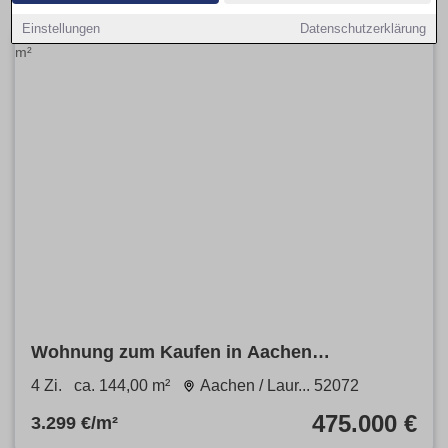
Einstellungen
Datenschutzerklärung
Wohnung zum Kaufen in Aachen
Laurensberg 475.000 € 144 m²
4 Zi.
ca. 144,00 m²
Aachen / Laur... 52072
475.000 €
3.299 €/m²