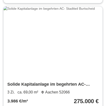
Solide Kapitalanlage im begehrten AC-
Stadtteil Burtscheid
3 Zi.
ca. 69,00 m²
Aachen 52066
275.000 €
3.986 €/m²