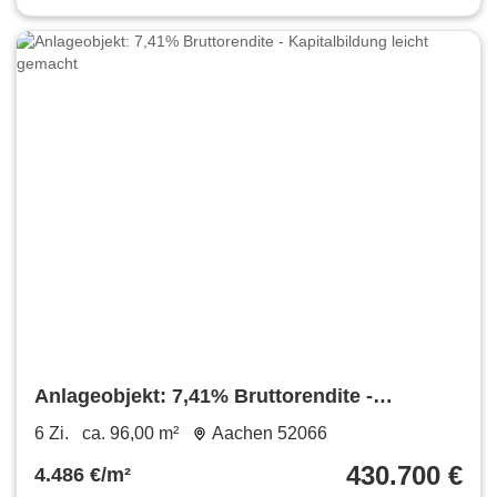
Anlageobjekt: 7,41% Bruttorendite -
Kapitalbildung leicht gemacht
6 Zi.
ca. 96,00 m²
Aachen 52066
430.700 €
4.486 €/m²