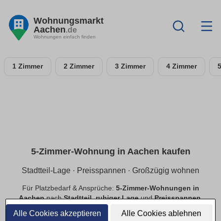
Wohnungsmarkt
Aachen
.de
Wohnungen einfach finden
1 Zimmer
2 Zimmer
3 Zimmer
4 Zimmer
5-Zimmer-Wohnung in Aachen kaufen
Stadtteil-Lage · Preisspannen · Großzügig wohnen
Für Platzbedarf & Ansprüche:
5-Zimmer-Wohnungen in
Aachen
nach
Stadtteil
,
ruhiger Lage
und
Preisspannen
.
Finde
provisionsfreie
Angebote mit passender Ausstattung.
Alle Cookies akzeptieren
Alle Cookies ablehnen