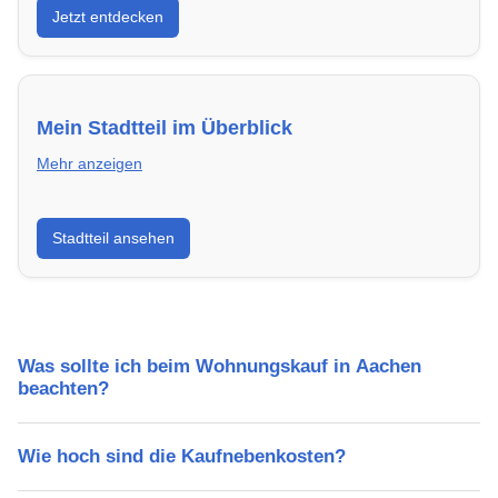
Jetzt entdecken
energieeffizient und sofort bezugsfertig.
Mein Stadtteil im Überblick
Mehr anzeigen
Erfahre mehr über deinen Stadtteil in Aachen:
Stadtteil ansehen
Lebensqualität, Verkehrsanbindung, Schulen,
Freizeitmöglichkeiten und Mietpreise.
Was sollte ich beim Wohnungskauf in Aachen
beachten?
Wie hoch sind die Kaufnebenkosten?