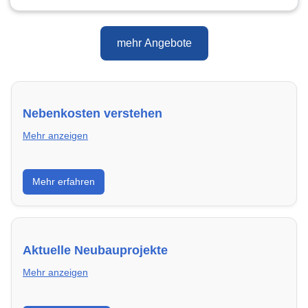
mehr Angebote
Nebenkosten verstehen
Mehr anzeigen
Erfahre, welche Nebenkosten rechtmäßig sind und
Mehr erfahren
wie du deine monatliche Belastung optimieren
kannst.
Aktuelle Neubauprojekte
Mehr anzeigen
Entdecke Neubauprojekte in Aachen – modern,