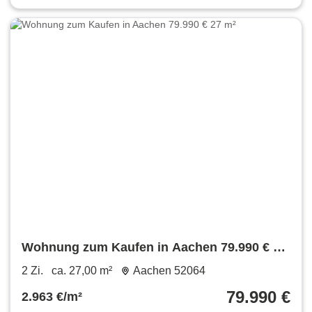
Wohnung zum Kaufen in Aachen 79.990 € 27
m²
2 Zi.
ca. 27,00 m²
Aachen 52064
79.990 €
2.963 €/m²