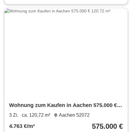
Wohnung zum Kaufen in Aachen 575.000 €
120.72 m²
3 Zi.
ca. 120,72 m²
Aachen 52072
575.000 €
4.763 €/m²