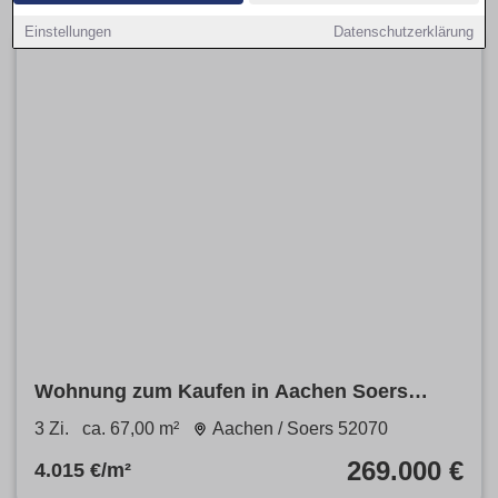
Einstellungen
Datenschutzerklärung
Wohnung zum Kaufen in Aachen Soers
269.000 € 67 m²
3 Zi.
ca. 67,00 m²
Aachen / Soers 52070
269.000 €
4.015 €/m²