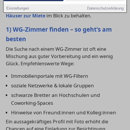
Gerade in gefragten Regionen kann es sinnvoll sein,
parallel auch Angebote für
kleine Wohnungen
oder
Einstellungen
Datenschutzerklärung
Häuser zur Miete
im Blick zu behalten.
1) WG-Zimmer finden – so geht’s am
besten
Die Suche nach einem WG-Zimmer ist oft eine
Mischung aus guter Vorbereitung und ein wenig
Glück. Empfehlenswerte Wege:
Immobilienportale mit WG-Filtern
soziale Netzwerke & lokale Gruppen
schwarze Bretter an Hochschulen und
Coworking-Spaces
Hinweise von Freund:innen und Kolleg:innen
Ein aussagekräftiges Profil mit Foto erhöht die
Chancen auf eine Einladung zur Besichtigung.